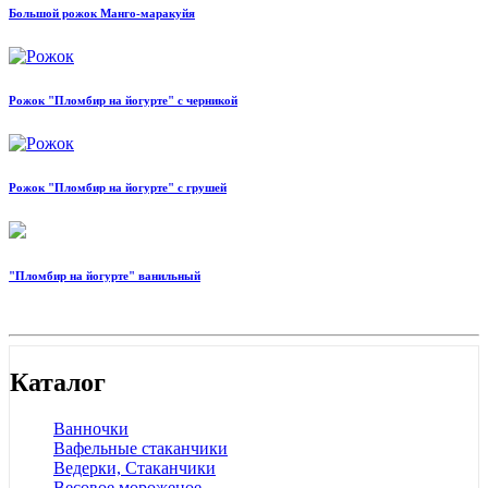
Большой рожок Манго-маракуйя
Рожок "Пломбир на йогурте" с черникой
Рожок "Пломбир на йогурте" с грушей
"Пломбир на йогурте" ванильный
Каталог
Ванночки
Вафельные стаканчики
Ведерки, Стаканчики
Весовое мороженое