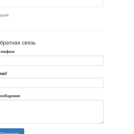
рушей
братная связь
елефон
mail
ообщение
Отправить