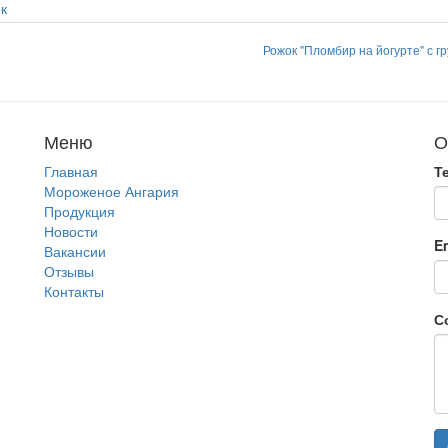
Рожок "Пломбир на йогурте" с г
Меню
О
Главная
Т
Мороженое Ангария
Продукция
Новости
E
Вакансии
Отзывы
Контакты
С