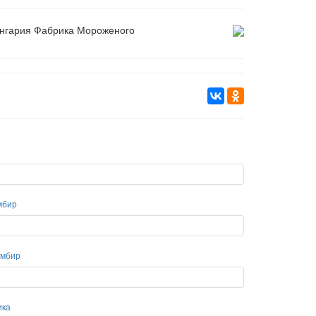
нгария Фабрика Мороженого
мбир
омбир
ика